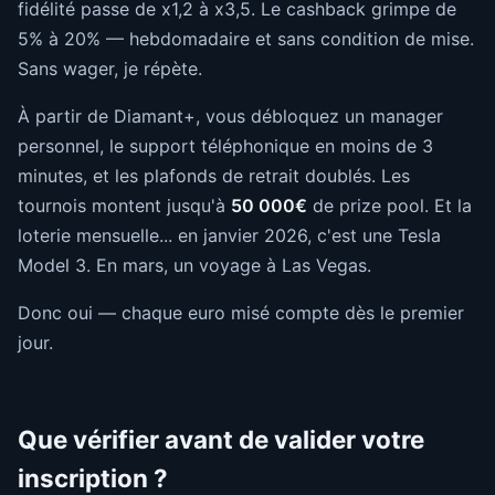
fidélité passe de x1,2 à x3,5. Le cashback grimpe de
5% à 20% — hebdomadaire et sans condition de mise.
Sans wager, je répète.
À partir de Diamant+, vous débloquez un manager
personnel, le support téléphonique en moins de 3
minutes, et les plafonds de retrait doublés. Les
tournois montent jusqu'à
50 000€
de prize pool. Et la
loterie mensuelle... en janvier 2026, c'est une Tesla
Model 3. En mars, un voyage à Las Vegas.
Donc oui — chaque euro misé compte dès le premier
jour.
Que vérifier avant de valider votre
inscription ?