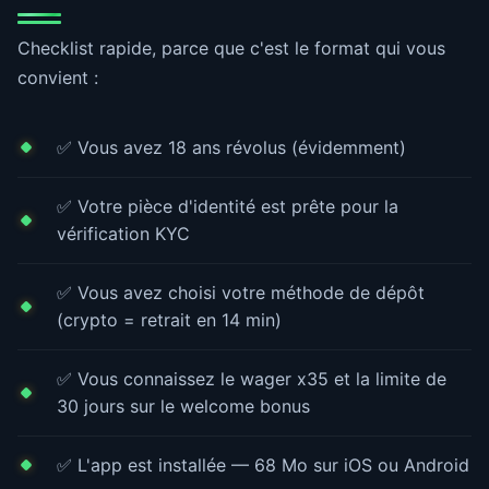
Checklist rapide, parce que c'est le format qui vous
convient :
✅ Vous avez 18 ans révolus (évidemment)
✅ Votre pièce d'identité est prête pour la
vérification KYC
✅ Vous avez choisi votre méthode de dépôt
(crypto = retrait en 14 min)
✅ Vous connaissez le wager x35 et la limite de
30 jours sur le welcome bonus
✅ L'app est installée — 68 Mo sur iOS ou Android