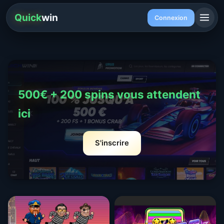
Quick
win
Connexion
500€ + 200 spins vous attendent
ici
S'inscrire