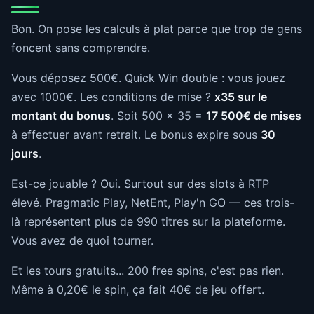
Bon. On pose les calculs à plat parce que trop de gens
foncent sans comprendre.
Vous déposez 500€. Quick Win double : vous jouez
avec 1000€. Les conditions de mise ?
x35 sur le
montant du bonus
. Soit 500 × 35 =
17 500€ de mises
à effectuer avant retrait. Le bonus expire sous
30
jours
.
Est-ce jouable ? Oui. Surtout sur des slots à RTP
élevé. Pragmatic Play, NetEnt, Play'n GO — ces trois-
là représentent plus de 990 titres sur la plateforme.
Vous avez de quoi tourner.
Et les tours gratuits... 200 free spins, c'est pas rien.
Même à 0,20€ le spin, ça fait 40€ de jeu offert.