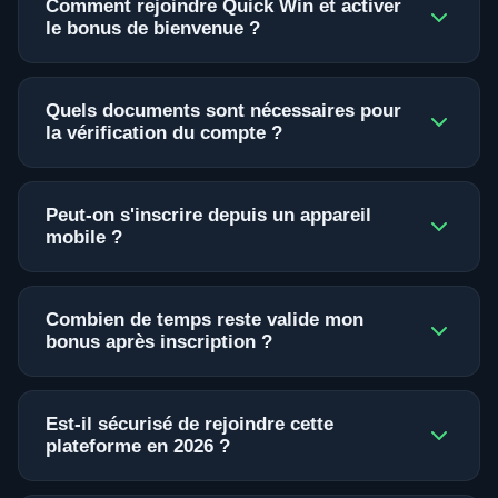
Comment rejoindre Quick Win et activer
le bonus de bienvenue ?
L'inscription prend environ 2 minutes.
Remplissez le formulaire avec vos données
Quels documents sont nécessaires pour
la vérification du compte ?
personnelles, validez votre adresse e-mail, puis
effectuez un dépôt minimum de 10€ pour
Une pièce d'identité en cours de validité (carte
débloquer automatiquement l'offre de 100%
nationale ou passeport), un justificatif de
Peut-on s'inscrire depuis un appareil
jusqu'à 500€ et vos 200 tours gratuits
mobile ?
domicile de moins de 3 mois et une photo de
distribués sur 5 jours.
votre carte bancaire avec les 6 chiffres
Absolument. Quick Win propose une application
centraux masqués. La validation intervient
native pour iOS (App Store) et Android (fichier
Combien de temps reste valide mon
généralement sous 4 à 12 heures ouvrées après
bonus après inscription ?
APK de 68 Mo) avec accès à 97% du catalogue
soumission.
de jeux. L'inscription mobile inclut même
Vous disposez de 30 jours calendaires pour
l'authentification biométrique pour sécuriser
utiliser votre bonus de bienvenue. Les
Est-il sécurisé de rejoindre cette
votre compte dès la création.
plateforme en 2026 ?
conditions de mise s'élèvent à x35 sur le
montant du bonus uniquement, tandis que les
Quick Win opère sous licence Curaçao eGaming