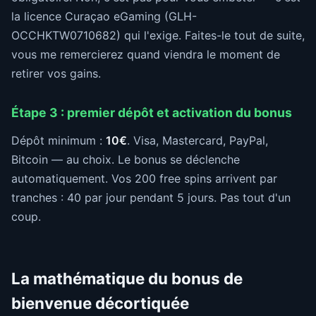
la licence Curaçao eGaming (GLH-
OCCHKTW0710682) qui l'exige. Faites-le tout de suite,
vous me remercierez quand viendra le moment de
retirer vos gains.
Étape 3 : premier dépôt et activation du bonus
Dépôt minimum :
10€
. Visa, Mastercard, PayPal,
Bitcoin — au choix. Le bonus se déclenche
automatiquement. Vos 200 free spins arrivent par
tranches : 40 par jour pendant 5 jours. Pas tout d'un
coup.
La mathématique du bonus de
bienvenue décortiquée