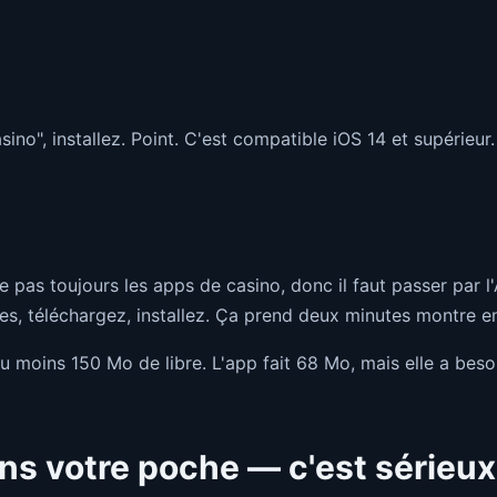
ino", installez. Point. C'est compatible iOS 14 et supérieu
ue pas toujours les apps de casino, donc il faut passer par 
s, téléchargez, installez. Ça prend deux minutes montre e
a au moins 150 Mo de libre. L'app fait 68 Mo, mais elle a be
ans votre poche — c'est sérieux