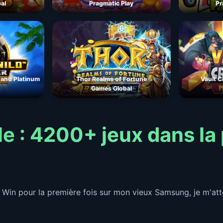
al
Pragmatic Play
Pr
rand Platinum
Thor Realms of Fortune
Vault 
Games Global
e : 4200+ jeux dans la
ck Win pour la première fois sur mon vieux Samsung, je m'att