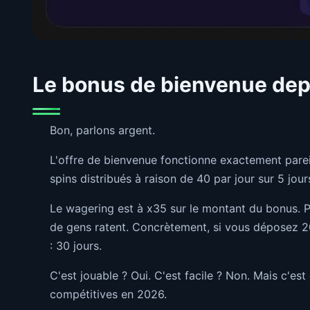
Le bonus de bienvenue depu
Bon, parlons argent.
L'offre de bienvenue fonctionne exactement pare
spins distribués à raison de 40 par jour sur 5 jo
Le wagering est à x35 sur le montant du bonus. P
de gens ratent. Concrètement, si vous déposez 2
: 30 jours.
C'est jouable ? Oui. C'est facile ? Non. Mais c'es
compétitives en 2026.