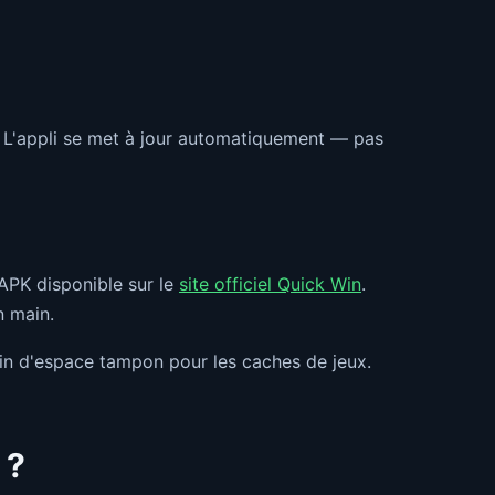
r. L'appli se met à jour automatiquement — pas
l'APK disponible sur le
site officiel Quick Win
.
n main.
soin d'espace tampon pour les caches de jeux.
 ?