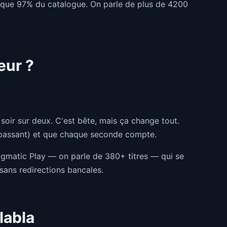
rque 97% du catalogue. On parle de plus de 4200
eur ?
.
 soir sur deux. C'est bête, mais ça change tout.
n passant) et que chaque seconde compte.
agmatic Play — on parle de 380+ titres — qui se
sans redirections bancales.
labla